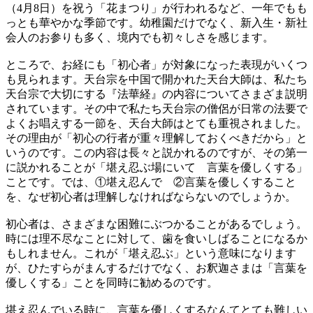
（4月8日）を祝う「花まつり」が行われるなど、一年でもも
っとも華やかな季節です。幼稚園だけでなく、新入生・新社
会人のお参りも多く、境内でも初々しさを感じます。
ところで、お経にも「初心者」が対象になった表現がいくつ
も見られます。天台宗を中国で開かれた天台大師は、私たち
天台宗で大切にする『法華経』の内容についてさまざま説明
されています。その中で私たち天台宗の僧侶が日常の法要で
よくお唱えする一節を、天台大師はとても重視されました。
その理由が「初心の行者が重々理解しておくべきだから」と
いうのです。この内容は長々と説かれるのですが、その第一
に説かれることが「堪え忍ぶ場にいて 言葉を優しくする」
ことです。では、①堪え忍んで ②言葉を優しくすること
を、なぜ初心者は理解しなければならないのでしょうか。
初心者は、さまざまな困難にぶつかることがあるでしょう。
時には理不尽なことに対して、歯を食いしばることになるか
もしれません。これが「堪え忍ぶ」という意味になります
が、ひたすらがまんするだけでなく、お釈迦さまは「言葉を
優しくする」ことを同時に勧めるのです。
堪え忍んでいる時に、言葉を優しくするなんてとても難しい